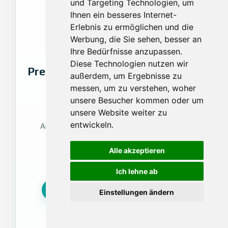
und Targeting Technologien, um
Ihnen ein besseres Internet-
Erlebnis zu ermöglichen und die
Werbung, die Sie sehen, besser an
Ihre Bedürfnisse anzupassen.
Diese Technologien nutzen wir
Pressebericht Abendzeitung vom
außerdem, um Ergebnisse zu
21.3.2001
messen, um zu verstehen, woher
unsere Besucher kommen oder um
Quelle / Medium: Abendzeitung
unsere Website weiter zu
entwickeln.
Artikel über die Agentur ohne Grenzen und ihr
Vermittlungsangebot für Hauspersonal in
Alle akzeptieren
Privathaushalten.
Ich lehne ab
Artikel lesen
Vorlesen
Einstellungen ändern
Stoppen