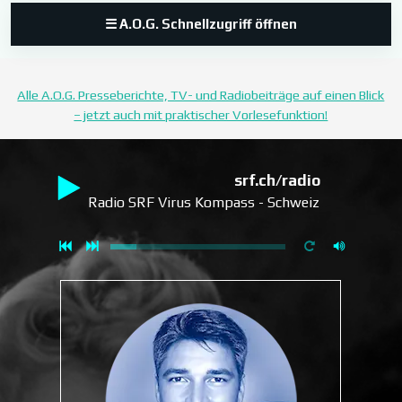
☰ A.O.G. Schnellzugriff öffnen
Alle A.O.G. Presseberichte, TV- und Radiobeiträge auf einen Blick
– jetzt auch mit praktischer Vorlesefunktion!
srf.ch/radio-srf-virus/kom
Radio SRF Virus Kompass - Schweiz