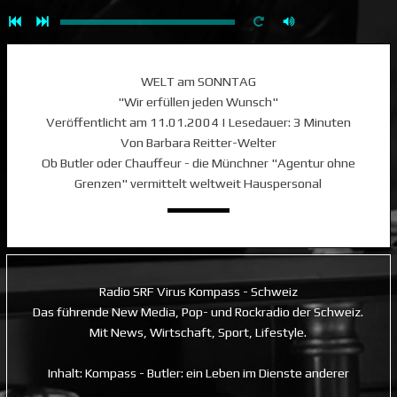
WELT am SONNTAG
"Wir erfüllen jeden Wunsch"
Veröffentlicht am 11.01.2004 | Lesedauer: 3 Minuten
Von Barbara Reitter-Welter
Ob Butler oder Chauffeur - die Münchner "Agentur ohne
Grenzen" vermittelt weltweit Hauspersonal
Radio SRF Virus Kompass - Schweiz
Das führende New Media, Pop- und Rockradio der Schweiz.
Mit News, Wirtschaft, Sport, Lifestyle.
Inhalt: Kompass - Butler: ein Leben im Dienste anderer